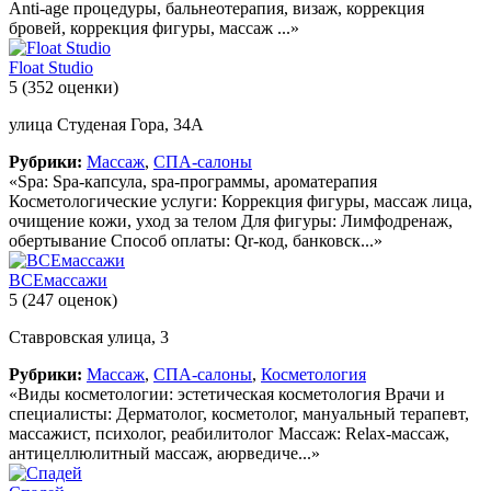
Anti-age процедуры, бальнеотерапия, визаж, коррекция
бровей, коррекция фигуры, массаж ...»
Float Studio
5
(352 оценки)
улица Студеная Гора, 34А
Рубрики:
Массаж
,
СПА-салоны
«Spa: Spa-капсула, spa-программы, ароматерапия
Косметологические услуги: Коррекция фигуры, массаж лица,
очищение кожи, уход за телом Для фигуры: Лимфодренаж,
обертывание Способ оплаты: Qr-код, банковск...»
ВСЕмассажи
5
(247 оценок)
Ставровская улица, 3
Рубрики:
Массаж
,
СПА-салоны
,
Косметология
«Виды косметологии: эстетическая косметология Врачи и
специалисты: Дерматолог, косметолог, мануальный терапевт,
массажист, психолог, реабилитолог Массаж: Relax-массаж,
антицеллюлитный массаж, аюрведиче...»