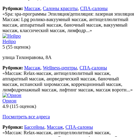
Рубрики:
Массаж
,
Салоны красоты
,
СПА-салоны
«Spa: spa-программы Эпиляция/депиляция: лазерная эпиляция
Массаж: Lpg ролико-вакуумный массаж, антицеллюлитный
массаж, аппаратный массаж, баночный массаж, вакуумный
массаж, классический массаж, лимфодр...»
Нейро
5
(55 оценок)
улица Тихонравова, 8А
Рубрики:
Массаж
,
Wellness-центры
,
СПА-салоны
«Массаж: Relax-массаж, антицеллюлитный массаж,
аппаратный массаж, аюрведический массаж, баночный
массаж, испанский хиромассаж, коррекционный массаж,
лимфодренажный массаж, лифтинг массаж, массаж воротн...»
Орион
4.9
(115 оценок)
Посмотреть все адреса
Рубрики:
Бассейны
,
Массаж
,
СПА-салоны
«Массаж: Relax-массаж, антицеллюлитный массаж,