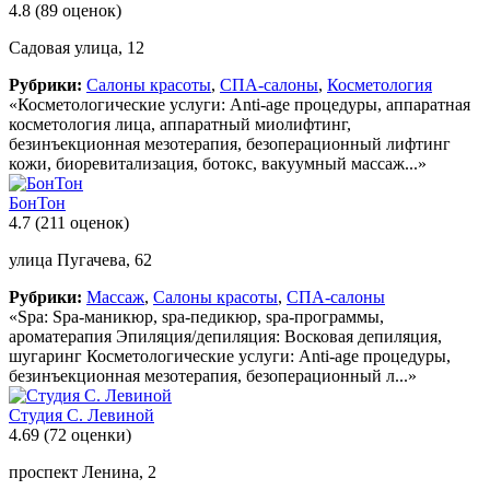
4.8
(89 оценок)
Садовая улица, 12
Рубрики:
Салоны красоты
,
СПА-салоны
,
Косметология
«Косметологические услуги: Anti-age процедуры, аппаратная
косметология лица, аппаратный миолифтинг,
безинъекционная мезотерапия, безоперационный лифтинг
кожи, биоревитализация, ботокс, вакуумный массаж...»
БонТон
4.7
(211 оценок)
улица Пугачева, 62
Рубрики:
Массаж
,
Салоны красоты
,
СПА-салоны
«Spa: Spa-маникюр, spa-педикюр, spa-программы,
ароматерапия Эпиляция/депиляция: Восковая депиляция,
шугаринг Косметологические услуги: Anti-age процедуры,
безинъекционная мезотерапия, безоперационный л...»
Студия С. Левиной
4.69
(72 оценки)
проспект Ленина, 2