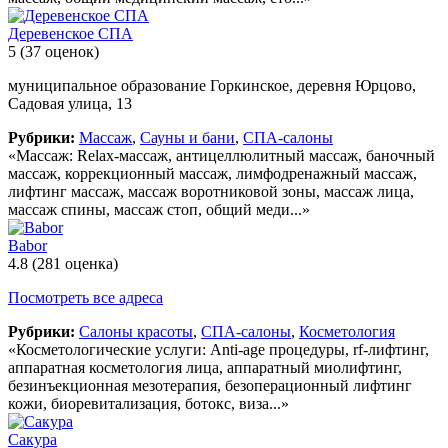
Деревенское СПА
5
(37 оценок)
муниципальное образование Горкинское, деревня Юрцово,
Садовая улица, 13
Рубрики:
Массаж
,
Сауны и бани
,
СПА-салоны
«Массаж: Relax-массаж, антицеллюлитный массаж, баночный
массаж, коррекционный массаж, лимфодренажный массаж,
лифтинг массаж, массаж воротниковой зоны, массаж лица,
массаж спины, массаж стоп, общий меди...»
Babor
4.8
(281 оценка)
Посмотреть все адреса
Рубрики:
Салоны красоты
,
СПА-салоны
,
Косметология
«Косметологические услуги: Anti-age процедуры, rf-лифтинг,
аппаратная косметология лица, аппаратный миолифтинг,
безинъекционная мезотерапия, безоперационный лифтинг
кожи, биоревитализация, ботокс, виза...»
Сакура