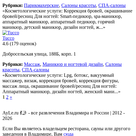
Рубрики:
Парикмахерские
,
Салоны красоты
,
СПА-салоны
«Косметологические услуги: Коррекция бровей, окрашивание
бровей/ресниц Для ногтей: Smart-педикюр, spa-маникюр,
аппаратный маникюр, аппаратный педикюр, горячий
маникюр, детский маникюр, дизайн ногтей, ж...»
Tucco
4.6
(179 оценок)
Добросельская улица, 188Б, корп. 1
Рубрики:
Массаж
,
Маникюр и ногтевой дизайн
,
Салоны
красоты
,
СПА-салоны
«Косметологические услуги: Lpg, ботокс, вакуумный
массажер, визаж, коррекция бровей, коррекция фигуры,
массаж лица, окрашивание бровей/ресниц Для ногтей:
Аппаратный маникюр, дизайн ногтей, женский мани...»
1
2
»
AyLe.ru 💃🤳 - все развлечения Владимира и России | 2012 -
2026
Если Вы являетесь владельцем ресторана, сауны или другого
заведения в Владимире, Вам
сюда