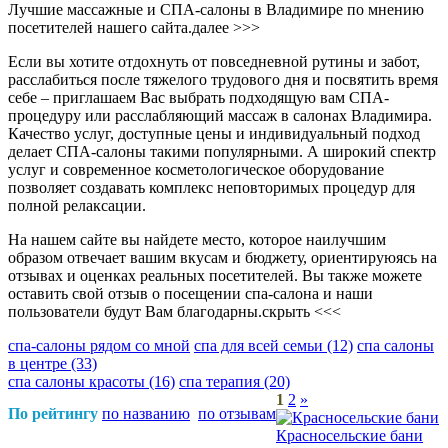
Лучшие массажные и СПА-салоны в Владимире по мнению
посетителей нашего сайта.
далее >>>
Если вы хотите отдохнуть от повседневной рутины и забот,
расслабиться после тяжелого трудового дня и посвятить время
себе – приглашаем Вас выбрать подходящую вам СПА-
процедуру или расслабляющий массаж в салонах Владимира.
Качество услуг, доступные цены и индивидуальный подход
делает СПА-салоны такими популярными. А широкий спектр
услуг и современное косметологическое оборудование
позволяет создавать комплекс неповторимых процедур для
полной релаксации.
На нашем сайте вы найдете место, которое наилучшим
образом отвечает вашим вкусам и бюджету, ориентируюясь на
отзывах и оценках реальных посетителей. Вы также можете
оставить свой отзыв о посещении спа-салона и наши
пользователи будут Вам благодарны.
скрыть <<<
спа-салоны рядом со мной
спа для всей семьи
(12)
спа салоны
в центре
(33)
спа салоны красоты
(16)
спа терапия
(20)
1
2
»
По рейтингу
по названию
по отзывам
Красносельские бани