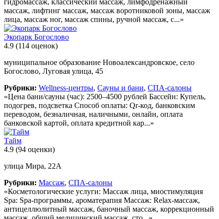
гидромассаж, классический массаж, лимфодренажный
массаж, лифтинг массаж, массаж воротниковой зоны, массаж
лица, массаж ног, массаж спины, ручной массаж, с...»
Экопарк Богослово
4.9
(114 оценок)
муниципальное образование Новоалександровское, село
Богослово, Луговая улица, 45
Рубрики:
Wellness-центры
,
Сауны и бани
,
СПА-салоны
«Цена бани/сауны (час): 2500–4500 рублей Бассейн: Купель,
подогрев, подсветка Способ оплаты: Qr-код, банковским
переводом, безналичная, наличными, онлайн, оплата
банковской картой, оплата кредитной кар...»
Тайм
4.9
(94 оценки)
улица Мира, 22А
Рубрики:
Массаж
,
СПА-салоны
«Косметологические услуги: Массаж лица, миостимуляция
Spa: Spa-программы, ароматерапия Массаж: Relax-массаж,
антицеллюлитный массаж, баночный массаж, коррекционный
массаж, общий медицинский массаж, сто...»