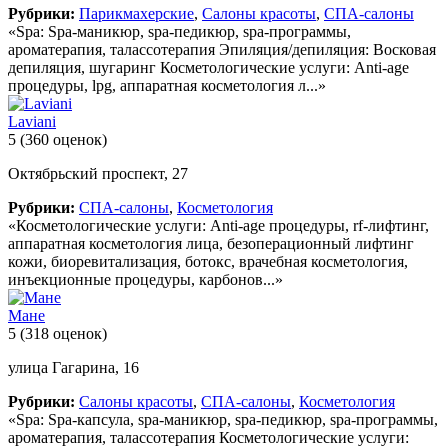
Рубрики:
Парикмахерские
,
Салоны красоты
,
СПА-салоны
«Spa: Spa-маникюр, spa-педикюр, spa-программы,
ароматерапия, талассотерапия Эпиляция/депиляция: Восковая
депиляция, шугаринг Косметологические услуги: Anti-age
процедуры, lpg, аппаратная косметология л...»
Laviani
5
(360 оценок)
Октябрьский проспект, 27
Рубрики:
СПА-салоны
,
Косметология
«Косметологические услуги: Anti-age процедуры, rf-лифтинг,
аппаратная косметология лица, безоперационный лифтинг
кожи, биоревитализация, ботокс, врачебная косметология,
инъекционные процедуры, карбонов...»
Мане
5
(318 оценок)
улица Гагарина, 16
Рубрики:
Салоны красоты
,
СПА-салоны
,
Косметология
«Spa: Spa-капсула, spa-маникюр, spa-педикюр, spa-программы,
ароматерапия, талассотерапия Косметологические услуги: