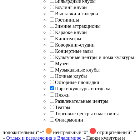
Бильярдные клубы
Боулинг-клубы
Выставки и галереи
Гостиницы
Зимние аттракционы
Караоке-клубы
Кинотеатры
Коворкинг-студии
Концертные залы
Культурные центры и дома культуры
Музеи
Музыкальные клубы
Ночные клубы
Обзорные площадки
Парки культуры и отдыха
Пляжи
Развлекательные центры
Театры
Торговые центры и магазины
Филармонии
положительный
"+"
нейтральный
"0"
отрицательный
"-"
»
Отдых и развлечения в Владимире
»
Парки культуры и