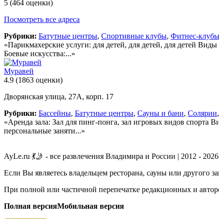
5
(464 оценки)
Посмотреть все адреса
Рубрики:
Батутные центры
,
Спортивные клубы
,
Фитнес-клубы
«Парикмахерские услуги: для детей, для детей, для детей Виды
Боевые искусства:...»
Муравей
4.9
(1863 оценки)
Дворянская улица, 27А, корп. 17
Рубрики:
Бассейны
,
Батутные центры
,
Сауны и бани
,
Солярии
«Аренда зала: Зал для пинг-понга, зал игровых видов спорта В
персональные заняти...»
AyLe.ru 💃🤳 - все развлечения Владимира и России | 2012 - 2026
Если Вы являетесь владельцем ресторана, сауны или другого з
При полной или частичной перепечатке редакционных и авторс
Полная версия
Мобильная версия