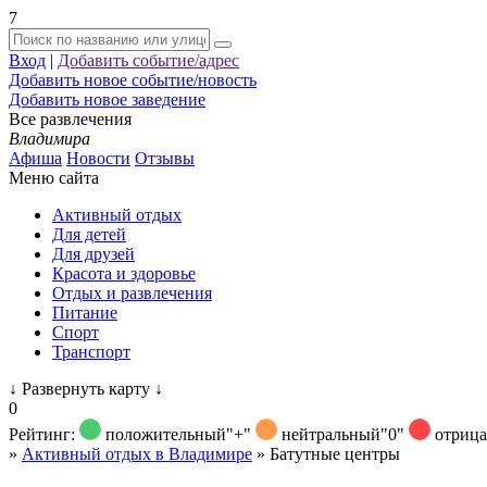
7
Вход
|
Добавить событие/адрес
Добавить новое событие/новость
Добавить новое заведение
Все развлечения
Владимира
Афиша
Новости
Отзывы
Меню сайта
Активный отдых
Для детей
Для друзей
Красота и здоровье
Отдых и развлечения
Питание
Спорт
Транспорт
↓
Развернуть карту
↓
0
Рейтинг:
положительный
"+"
нейтральный
"0"
отриц
»
Активный отдых в Владимире
»
Батутные центры