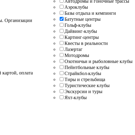
Автодромы и гоночные трассы
Аэроклубы
Базы отдыха и кемпинги
Батутные центры
ты. Организации
Гольф-клубы
Дайвинг-клубы
Картинг-центры
Квесты в реальности
Лазертаг
Мотодромы
Охотничьи и рыболовные клубы
Пейнтбольные клубы
 картой, оплата
Страйкбол-клубы
Тиры и стрельбища
Туристические клубы
Экскурсии и туры
Яхт-клубы