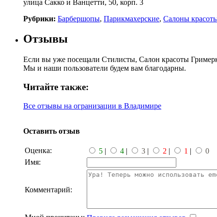
улица Сакко и Ванцетти, 50, корп. 3
Рубрики:
Барбершопы
,
Парикмахерские
,
Салоны красот
Отзывы
Если вы уже посещали Стилисты, Салон красоты Гримерка
Мы и наши пользователи будем вам благодарны.
Читайте также:
Все отзывы на огранизации в Владимире
Оставить отзыв
Оценка:
5
|
4
|
3
|
2
|
1
|
0
Имя:
Комментарий: