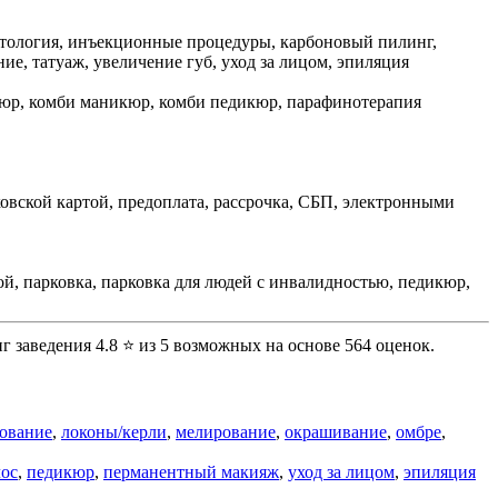
сметология, инъекционные процедуры, карбоновый пилинг,
ие, татуаж, увеличение губ, уход за лицом, эпиляция
кюр, комби маникюр, комби педикюр, парафинотерапия
ковской картой, предоплата, рассрочка, СБП, электронными
ой, парковка, парковка для людей с инвалидностью, педикюр,
г заведения 4.8 ⭐ из 5 возможных на основе 564 оценок.
ование
,
локоны/керли
,
мелирование
,
окрашивание
,
омбре
,
лос
,
педикюр
,
перманентный макияж
,
уход за лицом
,
эпиляция