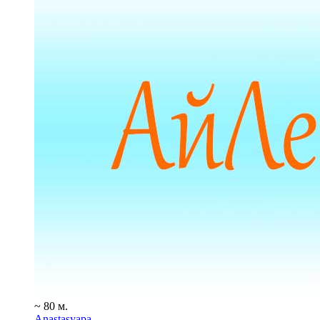
~ 80 м.
Anastasyapa_