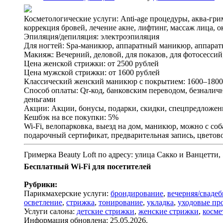
Косметологические услуги: Anti-age процедуры, аква-гри
коррекция бровей, лечение акне, лифтинг, массаж лица, 
Эпиляция/депиляция: электроэпиляция
Для ногтей: Spa-маникюр, аппаратный маникюр, аппара
Макияж: Вечерний, деловой, для показов, для фотосесси
Цена женской стрижки: от 2500 рублей
Цена мужской стрижки: от 1600 рублей
Классический женский маникюр с покрытием: 1600–1800
Способ оплаты: Qr-код, банковским переводом, безналичн
деньгами
Акции: Акции, бонусы, подарки, скидки, спецпредложен
Кешбэк на все покупки: 5%
Wi-Fi, велопарковка, выезд на дом, маникюр, можно с со
подарочный сертификат, предварительная запись, цветов
Гримерка Beauty Loft по адресу: улица Сакко и Ванцетти,
Бесплатный Wi-Fi для посетителей
Рубрики:
Парикмахерские услуги:
брондирование
,
вечерняя/свадеб
осветление
,
стрижка
,
тонирование
,
укладка
,
уходовые пр
Услуги салона:
детские стрижки
,
женские стрижки
,
косме
Информация обновлена: 25.05.2026.