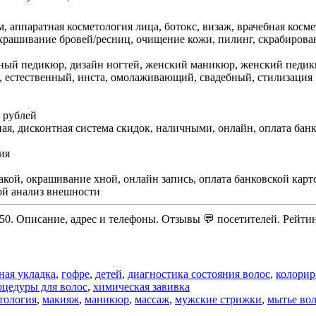
м, аппаратная косметология лица, ботокс, визаж, врачебная ко
окрашивание бровей/ресниц, очищение кожи, пилинг, скрабирован
тный педикюр, дизайн ногтей, женский маникюр, женский педи
й, естественный, инста, омолаживающий, свадебный, стилизация
 рублей
ая, дисконтная система скидок, наличными, онлайн, оплата бан
ия
бакой, окрашивание хной, онлайн запись, оплата банковской карт
ой анализ внешности
 50. Описание, адрес и телефоны. Отзывы 💬 посетителей. Рейтин
ная укладка
,
гофре
,
детей
,
диагностика состояния волос
,
колорир
оцедуры для волос
,
химическая завивка
тология
,
макияж
,
маникюр
,
массаж
,
мужские стрижки
,
мытье во