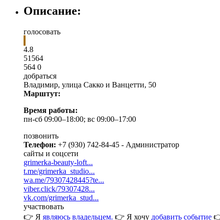
Описание:
голосовать
4.8
5
1
564
564
0
добраться
Владимир
,
улица Сакко и Ванцетти, 50
Марштут:
Время работы:
пн-сб 09:00–18:00; вс 09:00–17:00
позвонить
Телефон:
+7 (930) 742-84-45 - Администратор
сайты и соцсети
grimerka-beauty-loft...
t.me/grimerka_studio...
wa.me/79307428445?te...
viber.click/79307428...
vk.com/grimerka_stud...
участвовать
👉 Я
являюсь владельцем.
👉 Я хочу
добавить событие
